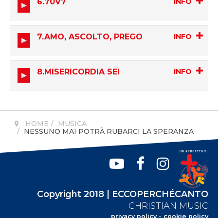
6.70V7
00:00
00:00
7.AMO, ASCOLTO, PREGO
00:00
00:00
8.MISERICORDIA SEI
00:00
00:00
HOME
MUSICA
NESSUNO MAI POTRÀ RUBARCI LA SPERANZA
Copyright 2018 | ECCOPERCHÉCANTO
CHRISTIAN MUSIC
privacy policy
-
cookie policy