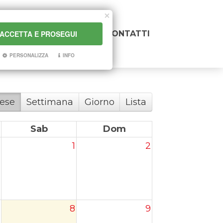
ACCETTA E PROSEGUI
TI
HOW TO
NEWS
CONTATTI
PERSONALIZZA
INFO
ese
Settimana
Giorno
Lista
Sab
Dom
1
2
8
9