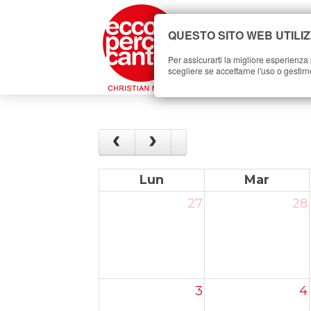
QUESTO SITO WEB UTILIZ
HOME
MUS
Per assicurarti la migliore esperienza p
scegliere se accettarne l'uso o gestirne 
Lun
Mar
27
28
3
4