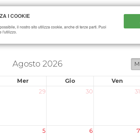
ZA I COOKIE
ICA
CHI SIAMO
PROGETTI
REC STUDIO
EVEN
ossibile, il nostro sito utilizza cookie, anche di terze parti. Puoi
l'utilizzo.
Agosto 2026
M
Mer
Gio
Ven
29
30
31
5
6
7