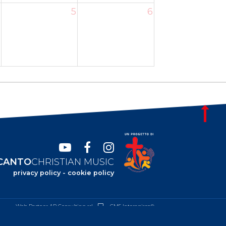
5
6
ÉCANTO
CHRISTIAN MUSIC
privacy policy
-
cookie policy
Web Partner AP Consulting srl
CMS Interagisco®