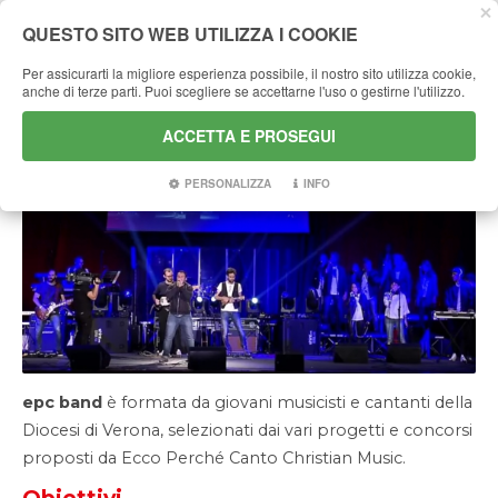
QUESTO SITO WEB UTILIZZA I COOKIE
Per assicurarti la migliore esperienza possibile, il nostro sito utilizza cookie,
anche di terze parti. Puoi scegliere se accettarne l'uso o gestirne l'utilizzo.
EPC BAND PROJECT
ACCETTA E PROSEGUI
PERSONALIZZA
INFO
epc band
è formata da giovani musicisti e cantanti della
Diocesi di Verona, selezionati dai vari progetti e concorsi
proposti da Ecco Perché Canto Christian Music.