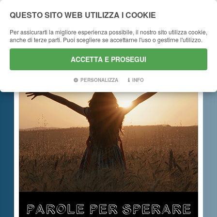
QUESTO SITO WEB UTILIZZA I COOKIE
Per assicurarti la migliore esperienza possibile, il nostro sito utilizza cookie,
anche di terze parti. Puoi scegliere se accettarne l'uso o gestirne l'utilizzo.
CHRISTIAN MUSIC
ACCETTA E PROSEGUI
PERSONALIZZA
INFO